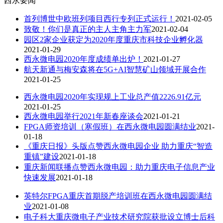
西永要闻
首列博世中欧班列项目西行专列正式运行！
2021-02-05
致敬！你们是真正的主人主角主力军
2021-02-04
园区2家企业获定为2020年度重庆市科技企业孵化器
2021-01-29
西永微电园2020年度成绩单出炉！
2021-01-27
航天新通与梅安森将在5G+AI智慧矿山领域开展合作
2021-01-25
西永微电园2020年实现规上工业总产值2226.91亿元
2021-01-25
西永微电园举行2021年新春座谈会
2021-01-21
FPGA师资培训（寒假班）在西永微电园圆满结业
2021-
01-18
《重庆日报》头版点赞西永微电园企业 助力重庆“智造
重镇”建设
2021-01-18
重庆新闻联播点赞西永微电园：助力重庆电子信息产业
快速发展
2021-01-18
英特尔FPGA重庆首期脱产培训班在西永微电园圆满结
业
2021-01-08
电子科大重庆微电子产业技术研究院获批设立博士后科