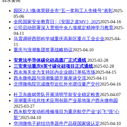
西永要闻
园区2人3集体荣获全市“五一奖和工人先锋号”表彰
2025-
05-06
全民国家安全教育日 |《安国之道MV》2025
2025-04-16
公司启动部署深入贯彻中央八项规定精神学习教育
2025-
04-11
马震调研西部科学城重庆高新区重点工业企业
2025-04-
11
重庆与浪潮集团签署战略协议
2025-04-10
安意法半导体碳化硅晶圆厂正式通线
2025-02-28
三安意法重庆8英寸碳化硅项目正式通线
2025-02-28
西永海关全力支持区内企业稳订单拓市场
2025-04-15
西永微电园与浪潮集团开展座谈交流
2025-04-11
北理微电院完成微型近红外光谱仪量产交付
2025-04-16
杜卫东曲斌带队开展清明节前安全稳定检查
2025-04-07
浪潮重庆信息技术应用创新产业基地落户西永微电园
2025-03-27
西永航空发动机维修项目为重庆航空产业“起飞”强“心
脏”
2025-04-10
华润微电子超结功率器件产品获国家级认定
2025-04-10