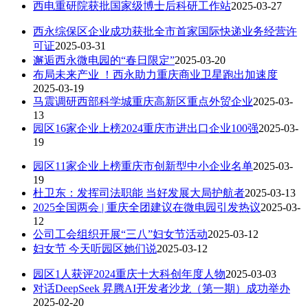
西电重研院获批国家级博士后科研工作站
2025-03-27
西永综保区企业成功获批全市首家国际快递业务经营许
可证
2025-03-31
邂逅西永微电园的“春日限定”
2025-03-20
布局未来产业 ！西永助力重庆商业卫星跑出加速度
2025-03-19
马震调研西部科学城重庆高新区重点外贸企业
2025-03-
13
园区16家企业上榜2024重庆市进出口企业100强
2025-03-
19
园区11家企业上榜重庆市创新型中小企业名单
2025-03-
19
杜卫东：发挥司法职能 当好发展大局护航者
2025-03-13
2025全国两会 | 重庆全团建议在微电园引发热议
2025-03-
12
公司工会组织开展“三八”妇女节活动
2025-03-12
妇女节 今天听园区她们说
2025-03-12
园区1人获评2024重庆十大科创年度人物
2025-03-03
对话DeepSeek 昇腾AI开发者沙龙（第一期）成功举办
2025-02-20