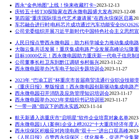
西永“金色地图”上线！快来收藏打卡~
2023-12-13
庆铃五十铃T30探险家在西永微电园盛大发布
2023-12-08
第四届“重庆国际现当代艺术邀请展”在西永综保区启幕
20
车芯融合进行时|电科芯片成功通过汽车功能安全ISO262
公司党委组织开展习近平新时代中国特色社会主义思想宣
人民日报点赞西永微电园：助力科学城全力推动集成电路
大咖云集共话发展！重庆集成电路产业发展高峰论坛隆重
目标10000亿元！西永微电园助力重庆新一代电子信息
公司董事长杜卫东到黔江调研乡村振兴
2023-11-22
西永微电园举办汽车电子知识专题培训会
2023-11-27
2023年 “巴渝工匠”杯重庆市首届商贸流通行业职业技
《重庆日报》整版报道！西永微电园创新驱动集成电路产
西永微电园召开消防及应急管理知识培训会
2023-11-17
西永微电园举办2023年党组织书记培训班
2023-11-17
“一带一路”倡议下的西永实践
2023-11-14
航天新通入选重庆市“启明星”软件企业培育对象名单
2023
西永微电园1人1案例1企业上榜2022“十大重庆经济年度
西永综保区积极应对跨境电商“双十一”进出口双高峰
2023
《人民日报》点赞西永综保区：优化服务，促进产业集聚