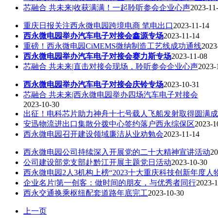
芯融合 共未来|收获满满！一起聆听参会企业心声
2023-11
重庆日报关注西永微电园跨境电商 笔电出口
2023-11-14
西永微电园举办汽车电子对接会鑫源专场
2023-11-14
重磅！西永微电园CiMEMS微纳制造工艺线成功通线
2023
西永微电园举办汽车电子对接会赛力斯专场
2023-11-08
芯融合 共未来|直击对接会现场，聆听参会企业心声
2023-
西永微电园举办汽车电子对接会庆铃专场
2023-10-31
芯融合 共未来|西永微电园举办四场汽车电子对接会
2023-10-30
出征！电科芯片助力神舟十七号载人飞船发射取得圆满成
安迅物流进出口集散分拨中心签约落户西永综保区
2023-1
西永微电园召开建设领域廉洁从业劝勉会
2023-11-14
西永微电园公司持续深入开展党的二十大精神宣讲活动
20
公司建设部党支部赴黔江开展主题党日活动
2023-10-30
西永微电园2人3机构上榜“2023十大重庆科技创新年度人
企业名片|第一创客：做时间的朋友，与优秀者同行
2023-1
西永交通换乘枢纽配套道路年底完工
2023-10-30
上一页