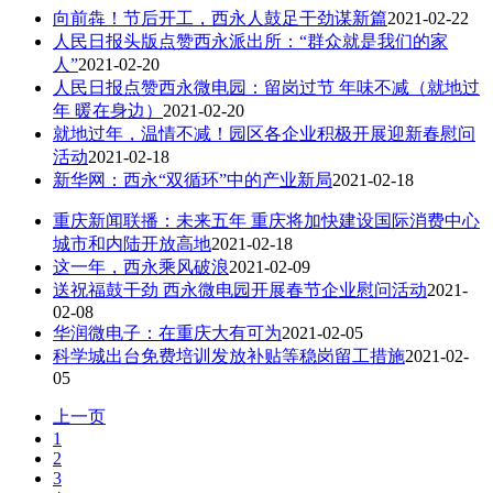
向前犇！节后开工，西永人鼓足干劲谋新篇
2021-02-22
人民日报头版点赞西永派出所：“群众就是我们的家
人”
2021-02-20
人民日报点赞西永微电园：留岗过节 年味不减（就地过
年 暖在身边）
2021-02-20
就地过年，温情不减！园区各企业积极开展迎新春慰问
活动
2021-02-18
新华网：西永“双循环”中的产业新局
2021-02-18
重庆新闻联播：未来五年 重庆将加快建设国际消费中心
城市和内陆开放高地
2021-02-18
这一年，西永乘风破浪
2021-02-09
送祝福鼓干劲 西永微电园开展春节企业慰问活动
2021-
02-08
华润微电子：在重庆大有可为
2021-02-05
科学城出台免费培训发放补贴等稳岗留工措施
2021-02-
05
上一页
1
2
3