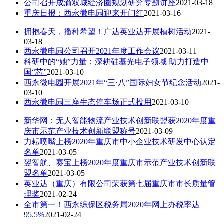
公司召开成渝双城经济圈规划研究专题讲座
2021-03-18
重庆日报：西永微电园迎来开门红
2021-03-16
拥抱春天，播种希望！广达英业达开展植树活动
2021-
03-18
西永微电园公司召开2021年度工作会议
2021-03-11
科研中的“她”力量：深耕硅基光电子领域 助力打造中
国“芯”
2021-03-10
西永微电园开展2021年“三·八”国际妇女节纪念活动
2021-
03-10
西永微电园三座生态停车场正式投用
2021-03-10
新华网：无人智能物流产业技术创新联盟获2020年度重
庆市示范产业技术创新联盟称号
2021-03-09
力耘喷嘴上榜2020年重庆市中小企业技术研发中心认定
名单
2021-03-05
翌智航、赛宝上榜2020年度重庆市示范产业技术创新联
盟名单
2021-03-05
英业达（重庆）有限公司荣获第七届重庆市市长质量管
理奖
2021-02-24
全市第一！西永综保区税务局2020年网上办税率达
95.5%
2021-02-24