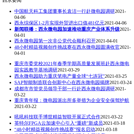
西永要闻
中国航天科工集团董事长袁洁一行赴微电园调研
2021-
04-06
西永综保区1-2月实现外贸进出口值481亿元
2021-04-06
新闻联播：西永微电园加速推动重庆产业体系升级
2021-
04-01
西永微电园第一次非公党代会顺利召开
2021-04-01
48小时精益视频创作挑战赛在西永微电园圆满收官
2021-
04-01
重庆市委党校2021年春季学期高质量发展班赴西永微电
园实践教学基地调研
2021-03-29
西永微电园助力重庆笔电产量全球“七连冠”
2021-03-25
SAP智能制造联合创新中心在西永微电园揭牌
2021-03-24
成都市市管党员领导干部一行赴西永微电园调研
2021-
03-22
重庆青年报：微电园派出所多举措为企业安全保驾护航
2021-03-22
吼吼科技联手博世精益智联开展正式合作
2021-03-22
英特尔FPGA云加速中心引入“重磅”新成员
2021-03-18
“48小时精益视频创作挑战赛”报名启动
2021-03-18