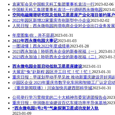
袁家军会见中国航天科工集团董事长袁洁一行
2023-02-06
中国航天科工集团董事长袁洁一行调研西永微电园
2023-0
空间电磁频谱研究院及低轨卫星星座产业化项目签约落户
2022年园区新增22家重庆市创新型中小企业
2023-02-02
人民日报：西永微电园跨境电商企业对企业出口业务发展
年度图集|你，并不容易
2023-01-31
2022年西永微电园大事记
2023-01-03
一图读懂丨西永2022年度成绩单
2023-01-28
2023西永加油丨聆听西永企业的新春祝福（一）
2023-01-
2023西永加油丨聆听西永企业的新春祝福（二）
2023-01-
西永微电园全面启动低轨卫星星座建设
2023-01-11
大展宏“兔”赴新程 园区开工日 忙！忙！忙！
2023-01-31
重庆日报：早谋划早动手早见效 推动新重庆建设开好局
@园区企业 2023年重庆市数字化车间和智能工厂认定启
《重庆新闻联播》| 川渝加快共建西部科学城
2023-01-31
公司举行学习贯彻党的二十大精神市委宣讲团报告会
2023
重庆日报：华润微在渝建设百亿车规功率半导体基地
2023
“西永微电园1号2号”气象探测卫星成功发射入轨
2023-01-09