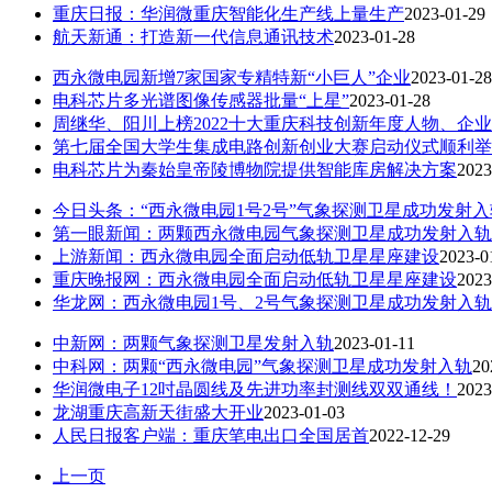
重庆日报：华润微重庆智能化生产线上量生产
2023-01-29
航天新通：打造新一代信息通讯技术
2023-01-28
西永微电园新增7家国家专精特新“小巨人”企业
2023-01-28
电科芯片多光谱图像传感器批量“上星”
2023-01-28
周继华、阳川上榜2022十大重庆科技创新年度人物、企
第七届全国大学生集成电路创新创业大赛启动仪式顺利举
电科芯片为秦始皇帝陵博物院提供智能库房解决方案
2023
今日头条：“西永微电园1号2号”气象探测卫星成功发射
第一眼新闻：两颗西永微电园气象探测卫星成功发射入轨
上游新闻：西永微电园全面启动低轨卫星星座建设
2023-0
重庆晚报网：西永微电园全面启动低轨卫星星座建设
2023
华龙网：西永微电园1号、2号气象探测卫星成功发射入轨
中新网：两颗气象探测卫星发射入轨
2023-01-11
中科网：两颗“西永微电园”气象探测卫星成功发射入轨
20
华润微电子12吋晶圆线及先进功率封测线双双通线！
2023
龙湖重庆高新天街盛大开业
2023-01-03
人民日报客户端：重庆笔电出口全国居首
2022-12-29
上一页