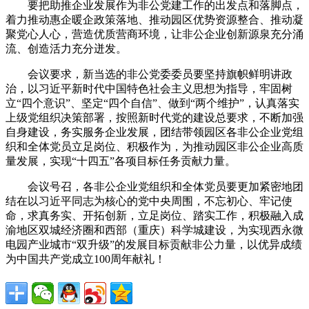
要把助推企业发展作为非公党建工作的出发点和落脚点，
着力推动惠企暖企政策落地、推动园区优势资源整合、推动凝
聚党心人心，营造优质营商环境，让非公企业创新源泉充分涌
流、创造活力充分迸发。
会议要求，新当选的非公党委委员要坚持旗帜鲜明讲政
治，以习近平新时代中国特色社会主义思想为指导，牢固树
立“四个意识”、坚定“四个自信”、做到“两个维护”，认真落实
上级党组织决策部署，按照新时代党的建设总要求，不断加强
自身建设，务实服务企业发展，团结带领园区各非公企业党组
织和全体党员立足岗位、积极作为，为推动园区非公企业高质
量发展，实现“十四五”各项目标任务贡献力量。
会议号召，各非公企业党组织和全体党员要更加紧密地团
结在以习近平同志为核心的党中央周围，不忘初心、牢记使
命，求真务实、开拓创新，立足岗位、踏实工作，积极融入成
渝地区双城经济圈和西部（重庆）科学城建设，为实现西永微
电园产业城市“双升级”的发展目标贡献非公力量，以优异成绩
为中国共产党成立100周年献礼！