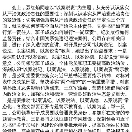
会上，聂红焰同志以“以案说责”为主题，从充分认识落实
从严治党政治责任的重要性；深刻认识落实从严治党政治责任
的紧迫性；切实增强落实从严治党政治责任的坚定性三个方
面，就党委如何落实全面从严治党主体责任、党委书记如何履
行第一责任人、班子成员如何履行“一岗双责”、纪委履行如何
监督责任，结合市国资系统违纪违法案例、公司存在相关问
题，进行了深入透彻的宣讲。对开展好公司“以案说纪、以案
说法、以案说德、以案说责”教育，她提出了四点要求：一是
要深刻认识“以案说纪、以案说法、以案说德、以案说责”重要
意义，公司领导班子成员、全体党员和职工要提高政治站位，
深刻认识“以案说纪、以案说法、以案说德、以案说责”警示教
育，是公司党委贯彻落实习近平总书记重要指示精神、对标对
表中央决策部署、坚决落实“两个维护”的一项重要举措，对肃
清孙政才恶劣影响和薄熙来、王立军流毒，营造积极健康的党
内政治文化，加强法治和德治，营造良好政治生态意义重大。
二是是要推动“以案说纪、以案说法、以案说德、以案说责”常
态化，各党支部要召开专题警示教育会，以案为鉴，举一反
三，公司领导班子成员要以普通党员身份，参加所在支部的专
题警示教育。三是要持之以恒抓好作风建设，深刻领会习近平
总书记关于加强作风建设的重要批示精神，提高政治站位和政
治觉悟，严格遵守中央八项规定和公司实施细则，坚决捍卫来