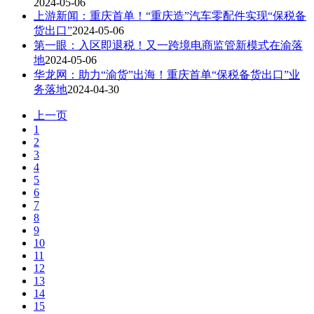
2024-05-06
上游新闻：重庆首单！“重庆造”汽车零配件实现“保税备
货出口”
2024-05-06
第一眼：入区即退税！又一跨境电商监管新模式在渝落
地
2024-05-06
华龙网：助力“渝货”出海！重庆首单“保税备货出口”业
务落地
2024-04-30
上一页
1
2
3
4
5
6
7
8
9
10
11
12
13
14
15