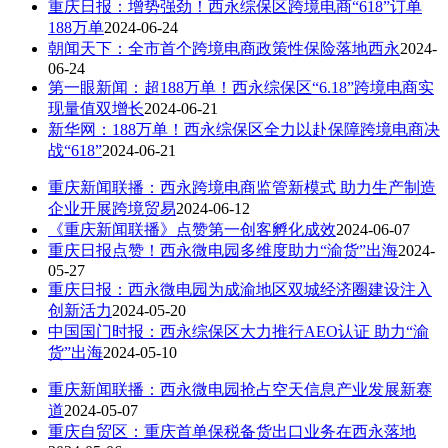
重庆日报：增势强劲！西永综保区跨境电商“618”订单
188万单
2024-06-24
朝闻天下：全市首个跨境电商政策性保险落地西永
2024-
06-24
第一眼新闻：超188万单！西永综保区“6.18”跨境电商实
现量值双增长
2024-06-21
新华网：188万单！西永综保区全力以赴保障跨境电商决
战“618”
2024-06-21
重庆新闻联播：西永跨境电商监管新模式 助力生产制造
企业开展跨境贸易
2024-06-12
《重庆新闻联播》点赞第一创客孵化成效
2024-06-07
重庆日报点赞！西永微电园多维度助力“渝货”出海
2024-
05-27
重庆日报：西永微电园为成渝地区双城经济圈建设注入
创新活力
2024-05-20
中国国门时报：西永综保区大力推行AEO认证 助力“渝
货”出海
2024-05-10
重庆新闻联播：西永微电园抢占空天信息产业发展新赛
道
2024-05-07
重庆自贸区：重庆首单保税备货出口业务在西永落地